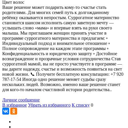
Цвет волос
Ваше решение может подарить кому-то счастье стать
родителями. Для многих семей путь к долгожданному
ребёнку оказывается непростым. Суррогатное материнство
становится шансом исполнить самую заветную мечту —
услышать слово «мама» и впервые взять на руки своего
малыша. Мы приглашаем женщин принять участие в
программе суррогатного материнства и предлагаем: ▫️
Индивидуальный подход и внимательное отношение ▫️
Полное сопровождение на каждом этапе программы ▫️
Конфиденциальность и юридическую защиту ▫️ Достойное
вознаграждение и прозрачные условия сотрудничества Став
суррогатной мамой, вы не просто участвуете в программе —
вы дарите надежду, счастье и возможность появиться на свет
новой жизни. 📞 Получите бесплатную консультацию: +7 920
787-17-54 Иногда одно решение меняет судьбы сразу
нескольких людей. Возможно, именно ваше решение станет
для кого-то началом счастливой истории родительства..
Личное сообщение
В избранное
Убрать из избранного
К списку
0