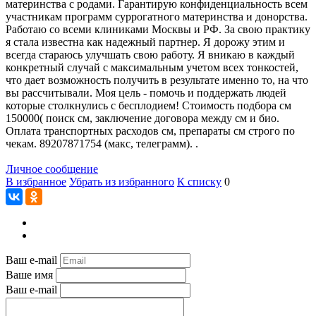
материнства с родами. Гарантирую конфиденциальность всем
участникам программ суррогатного материнства и донорства.
Работаю со всеми клиниками Москвы и РФ. За свою практику
я стала известна как надежный партнер. Я дорожу этим и
всегда стараюсь улучшать свою работу. Я вникаю в каждый
конкретный случай с максимальным учетом всех тонкостей,
что дает возможность получить в результате именно то, на что
вы рассчитывали. Моя цель - помочь и поддержать людей
которые столкнулись с бесплодием! Стоимость подбора см
150000( поиск см, заключение договора между см и био.
Оплата транспортных расходов см, препараты см строго по
чекам. 89207871754 (макс, телеграмм). .
Личное сообщение
В избранное
Убрать из избранного
К списку
0
Ваш e-mail
Ваше имя
Ваш e-mail