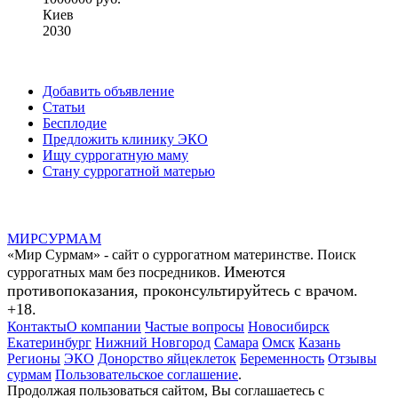
Киев
2030
Добавить объявление
Статьи
Бесплодие
Предложить клинику ЭКО
Ищу суррогатную маму
Стану суррогатной матерью
МИР
СУР
МАМ
«Мир Сурмам» - сайт о суррогатном материнстве. Поиск
Имеются
суррогатных мам без посредников.
противопоказания, проконсультируйтесь с врачом.
+18.
Контакты
О компании
Частые вопросы
Новосибирск
Екатеринбург
Нижний Новгород
Самара
Омск
Казань
Регионы
ЭКО
Донорство яйцеклеток
Беременность
Отзывы
сурмам
Пользовательское соглашение
.
Продолжая пользоваться сайтом, Вы соглашаетесь с