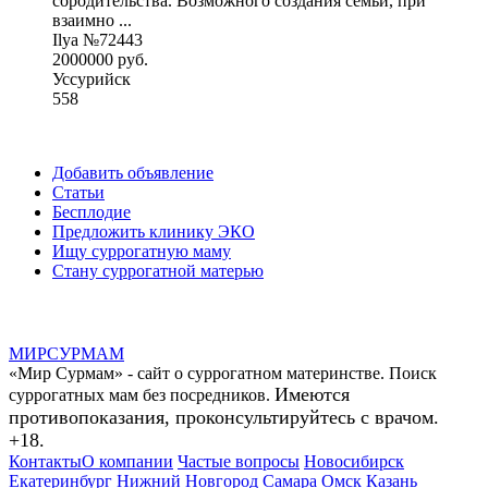
сородительства. Возможного создания семьи, при
взаимно ...
Ilya №72443
2000000 руб.
Уссурийск
558
Добавить объявление
Статьи
Бесплодие
Предложить клинику ЭКО
Ищу суррогатную маму
Стану суррогатной матерью
МИР
СУР
МАМ
«Мир Сурмам» - сайт о суррогатном материнстве. Поиск
Имеются
суррогатных мам без посредников.
противопоказания, проконсультируйтесь с врачом.
+18.
Контакты
О компании
Частые вопросы
Новосибирск
Екатеринбург
Нижний Новгород
Самара
Омск
Казань