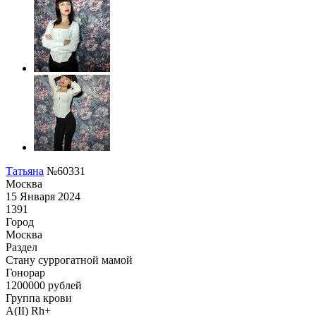
Татьяна
№60331
Москва
15 Января 2024
1391
Город
Москва
Раздел
Cтану суррогатной мамой
Гонoрар
1200000
рублей
Группа крови
A(II) Rh+