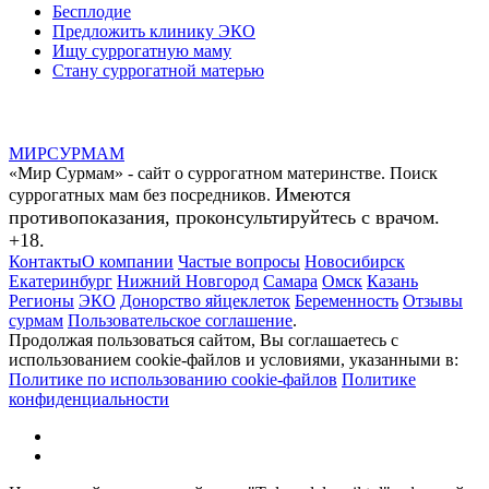
Бесплодие
Предложить клинику ЭКО
Ищу суррогатную маму
Стану суррогатной матерью
МИР
СУР
МАМ
«Мир Сурмам» - сайт о суррогатном материнстве. Поиск
Имеются
суррогатных мам без посредников.
противопоказания, проконсультируйтесь с врачом.
+18.
Контакты
О компании
Частые вопросы
Новосибирск
Екатеринбург
Нижний Новгород
Самара
Омск
Казань
Регионы
ЭКО
Донорство яйцеклеток
Беременность
Отзывы
сурмам
Пользовательское соглашение
.
Продолжая пользоваться сайтом, Вы соглашаетесь с
использованием cookie-файлов и условиями, указанными в:
Политике по использованию cookie-файлов
Политике
конфиденциальности