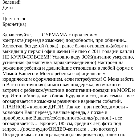
Зеленый
Дети
-
Цвет волос
Брюнет(ка)
Здравствуйте,…_! СУРМАМА с продлением
контракта(переезд возможен) подробности, при общении...
Холостяк, без детей (пока) , ранее были отношения(аборт и
выкидыш у первой офиц.жены) Не пью с 2011 года(ни капли)
НЕ КУРЮ-СОВСЕМ!! Условно веду ЗОЖ(питание умеренно,
усиленная физнагрузка-зарядка=ежедневно) Настроен на
рождение ребенка и дальнейшие отношения в любой форме с
Мамой Вашего и Моего ребенка с официальным
юридическим оформлением, если потребуется! С Меня забота
о Вас и постоянная финансовая поддержка, возможно и
встречи с ребенком/участие в воспитании-поездки на МОРЕ и
т.д. И т.п. и/или даже в ближ. Будущем и создания семьи…все
оговаривается-возможны различные варианты событий,
ГЛАВНОЕ - кровное ДИТЯ!. Так же , при необходимости -
возможен Ваш переезд, вначале аренда, а позже и
приобретение Вашего/собственного/жилья(регион) - все
оговаривается… Брюнет, 185 см, средних лет, фото под
запрос…(после аудио/ВИДЕО-контакта …по вотсапу)
Посредникам - вознаграждение(оговаривается), только по