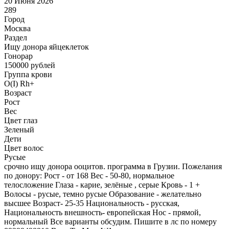
20 Июня 2026
289
Город
Москва
Раздел
Ищу донора яйцеклеток
Гонoрар
150000
рублей
Группа крови
O(I) Rh+
Возраст
Рост
Вес
Цвет глаз
Зеленый
Дети
Цвет волос
Русые
срочно ищу донора ооцитов. программа в Грузии. Пожелания
по донору: Рост - от 168 Вес - 50-80, нормальное
телосложение Глаза - карие, зелёные , серые Кровь - 1 +
Волосы - русые, темно русые Образование - желательно
высшее Возраст- 25-35 Национальность - русская,
Национальность внешность- европейская Нос - прямой,
нормальный Все варианты обсудим. Пишите в лс по номеру