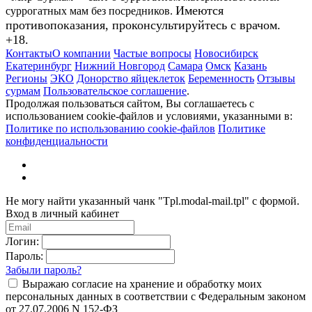
Имеются
суррогатных мам без посредников.
противопоказания, проконсультируйтесь с врачом.
+18.
Контакты
О компании
Частые вопросы
Новосибирск
Екатеринбург
Нижний Новгород
Самара
Омск
Казань
Регионы
ЭКО
Донорство яйцеклеток
Беременность
Отзывы
сурмам
Пользовательское соглашение
.
Продолжая пользоваться сайтом, Вы соглашаетесь с
использованием cookie-файлов и условиями, указанными в:
Политике по использованию cookie-файлов
Политике
конфиденциальности
Не могу найти указанный чанк "Tpl.modal-mail.tpl" с формой.
Вход в личный кабинет
Логин:
Пароль:
Забыли пароль?
Выражаю согласие на хранение и обработку моих
персональных данных в соответствии с Федеральным законом
от 27.07.2006 N 152-ФЗ