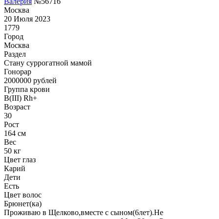
Валерия
№56716
Москва
20 Июля 2023
1779
Город
Москва
Раздел
Cтану суррогатной мамой
Гонoрар
2000000
рублей
Группа крови
B(III) Rh+
Возраст
30
Рост
164 см
Вес
50 кг
Цвет глаз
Карий
Дети
Есть
Цвет волос
Брюнет(ка)
Проживаю в Щелково,вместе с сыном(6лет).Не