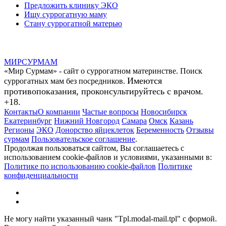
Предложить клинику ЭКО
Ищу суррогатную маму
Стану суррогатной матерью
МИР
СУР
МАМ
«Мир Сурмам» - сайт о суррогатном материнстве. Поиск
Имеются
суррогатных мам без посредников.
противопоказания, проконсультируйтесь с врачом.
+18.
Контакты
О компании
Частые вопросы
Новосибирск
Екатеринбург
Нижний Новгород
Самара
Омск
Казань
Регионы
ЭКО
Донорство яйцеклеток
Беременность
Отзывы
сурмам
Пользовательское соглашение
.
Продолжая пользоваться сайтом, Вы соглашаетесь с
использованием cookie-файлов и условиями, указанными в:
Политике по использованию cookie-файлов
Политике
конфиденциальности
Не могу найти указанный чанк "Tpl.modal-mail.tpl" с формой.