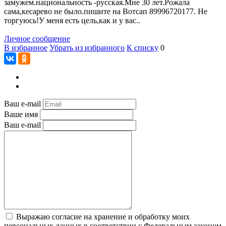
замужем.национальность -русская.Мне 30 лет.Рожала
сама,кесарево не было.пишите на Вотсап 89996720177. Не
торгуюсь!У меня есть цель,как и у вас..
Личное сообщение
В избранное
Убрать из избранного
К списку
0
Ваш e-mail
Ваше имя
Ваш e-mail
Выражаю согласие на хранение и обработку моих
персональных данных в соответствии с Федеральным законом