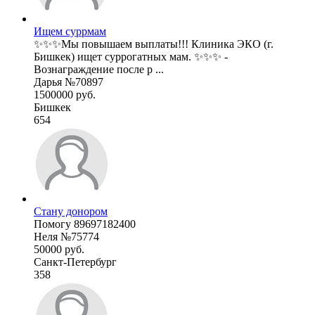
Ищем суррмам
✨✨✨Мы повышаем выплаты!!! Клиника ЭКО (г.
Бишкек) ищет суррогатных мам. ✨✨✨ -
Вознаграждение после р ...
Дарья №70897
1500000 руб.
Бишкек
654
Стану донором
Помогу 89697182400
Неля №75774
50000 руб.
Санкт-Петербург
358