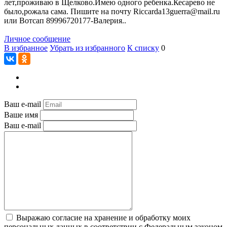
лет,проживаю в Щелково.Имею одного ребенка.Кесарево не
было,рожала сама. Пишите на почту Riccarda13guerra@mail.ru
или Вотсап 89996720177-Валерия..
Личное сообщение
В избранное
Убрать из избранного
К списку
0
Ваш e-mail
Ваше имя
Ваш e-mail
Выражаю согласие на хранение и обработку моих
персональных данных в соответствии с Федеральным законом