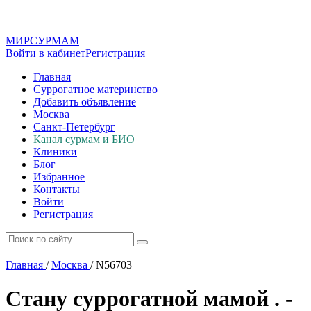
МИР
СУР
МАМ
Войти в кабинет
Регистрация
Главная
Суррогатное материнство
Добавить объявление
Москва
Санкт-Петербург
Канал сурмам и БИО
Клиники
Блог
Избранное
Контакты
Войти
Регистрация
Главная
/
Москва
/
N56703
Стану суррогатной мамой . -