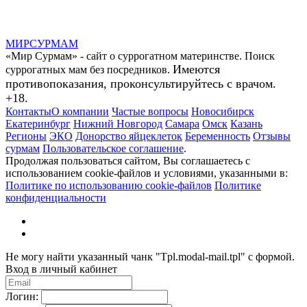
МИР
СУР
МАМ
«Мир Сурмам» - сайт о суррогатном материнстве. Поиск
Имеются
суррогатных мам без посредников.
противопоказания, проконсультируйтесь с врачом.
+18.
Контакты
О компании
Частые вопросы
Новосибирск
Екатеринбург
Нижний Новгород
Самара
Омск
Казань
Регионы
ЭКО
Донорство яйцеклеток
Беременность
Отзывы
сурмам
Пользовательское соглашение
.
Продолжая пользоваться сайтом, Вы соглашаетесь с
использованием cookie-файлов и условиями, указанными в:
Политике по использованию cookie-файлов
Политике
конфиденциальности
Не могу найти указанный чанк "Tpl.modal-mail.tpl" с формой.
Вход в личный кабинет
Логин: