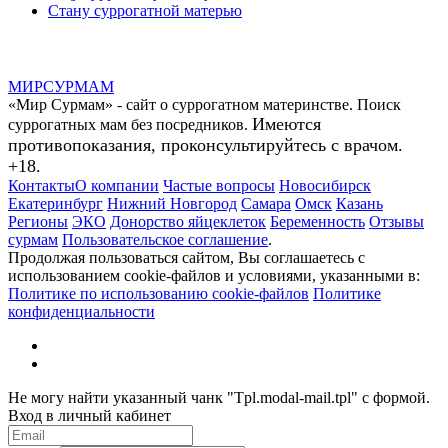
Стану суррогатной матерью
МИР
СУР
МАМ
«Мир Сурмам» - сайт о суррогатном материнстве. Поиск
Имеются
суррогатных мам без посредников.
противопоказания, проконсультируйтесь с врачом.
+18.
Контакты
О компании
Частые вопросы
Новосибирск
Екатеринбург
Нижний Новгород
Самара
Омск
Казань
Регионы
ЭКО
Донорство яйцеклеток
Беременность
Отзывы
сурмам
Пользовательское соглашение
.
Продолжая пользоваться сайтом, Вы соглашаетесь с
использованием cookie-файлов и условиями, указанными в:
Политике по использованию cookie-файлов
Политике
конфиденциальности
Не могу найти указанный чанк "Tpl.modal-mail.tpl" с формой.
Вход в личный кабинет