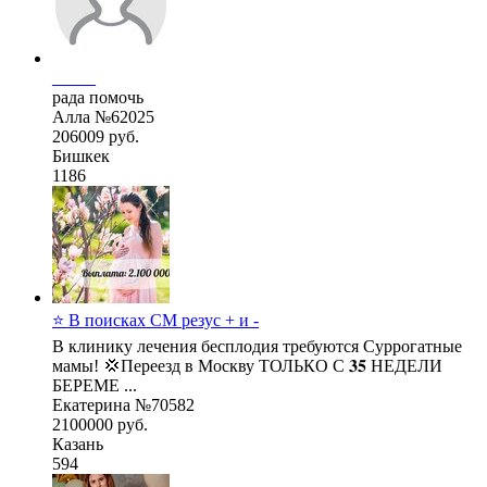
_____
рада помочь
Алла №62025
206009 руб.
Бишкек
1186
⭐ В поисках СМ резус + и -
В клинику лечения бесплодия требуются Суррогатные
мамы! 💢Переезд в Москву ТОЛЬКО С 𝟑𝟓 НЕДЕЛИ
БЕРЕМЕ ...
Екатерина №70582
2100000 руб.
Казань
594