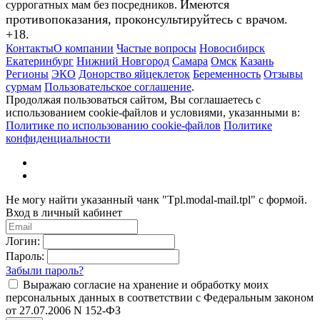
Имеются
суррогатных мам без посредников.
противопоказания, проконсультируйтесь с врачом.
+18.
Контакты
О компании
Частые вопросы
Новосибирск
Екатеринбург
Нижний Новгород
Самара
Омск
Казань
Регионы
ЭКО
Донорство яйцеклеток
Беременность
Отзывы
сурмам
Пользовательское соглашение
.
Продолжая пользоваться сайтом, Вы соглашаетесь с
использованием cookie-файлов и условиями, указанными в:
Политике по использованию cookie-файлов
Политике
конфиденциальности
Не могу найти указанный чанк "Tpl.modal-mail.tpl" с формой.
Вход в личный кабинет
Логин:
Пароль:
Забыли пароль?
Выражаю согласие на хранение и обработку моих
персональных данных в соответствии с Федеральным законом
от 27.07.2006 N 152-ФЗ