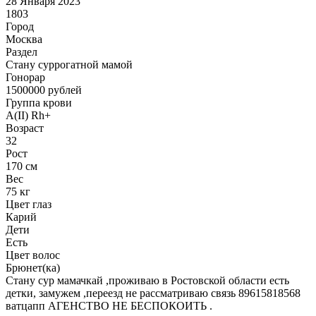
28 Января 2023
1803
Город
Москва
Раздел
Cтану суррогатной мамой
Гонoрар
1500000
рублей
Группа крови
A(II) Rh+
Возраст
32
Рост
170 см
Вес
75 кг
Цвет глаз
Карий
Дети
Есть
Цвет волос
Брюнет(ка)
Стану сур мамачкай ,проживаю в Ростовской области есть
детки, замужем ,переезд не рассматриваю связь 89615818568
ватцапп АГЕНСТВО НЕ БЕСПОКОИТЬ .