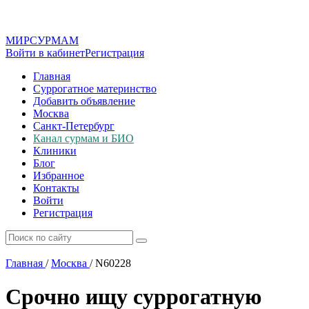
МИР
СУР
МАМ
Войти в кабинет
Регистрация
Главная
Суррогатное материнство
Добавить объявление
Москва
Санкт-Петербург
Канал сурмам и БИО
Клиники
Блог
Избранное
Контакты
Войти
Регистрация
Главная
/
Москва
/
N60228
Срочно ищу суррогатную