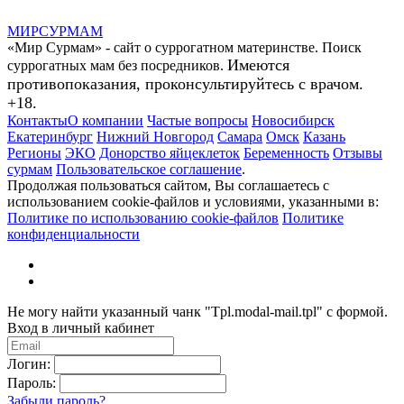
МИР
СУР
МАМ
«Мир Сурмам» - сайт о суррогатном материнстве. Поиск
Имеются
суррогатных мам без посредников.
противопоказания, проконсультируйтесь с врачом.
+18.
Контакты
О компании
Частые вопросы
Новосибирск
Екатеринбург
Нижний Новгород
Самара
Омск
Казань
Регионы
ЭКО
Донорство яйцеклеток
Беременность
Отзывы
сурмам
Пользовательское соглашение
.
Продолжая пользоваться сайтом, Вы соглашаетесь с
использованием cookie-файлов и условиями, указанными в:
Политике по использованию cookie-файлов
Политике
конфиденциальности
Не могу найти указанный чанк "Tpl.modal-mail.tpl" с формой.
Вход в личный кабинет
Логин:
Пароль:
Забыли пароль?