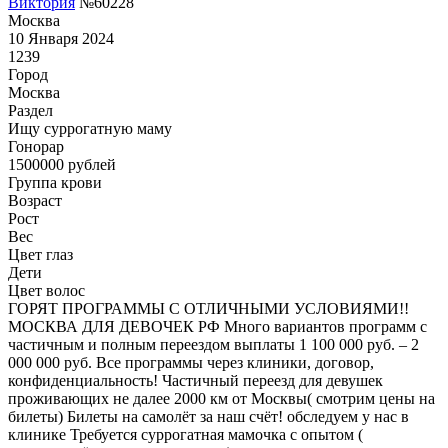
Виктория
№60228
Москва
10 Января 2024
1239
Город
Москва
Раздел
Ищу суррогатную маму
Гонoрар
1500000
рублей
Группа крови
Возраст
Рост
Вес
Цвет глаз
Дети
Цвет волос
ГОРЯТ ПРОГРАММЫ С ОТЛИЧНЫМИ УСЛОВИЯМИ!!
МОСКВА ДЛЯ ДЕВОЧЕК РФ Много вариантов программ с
частичным и полным переездом выплаты 1 100 000 руб. – 2
000 000 руб. Все программы через клиники, договор,
конфиденциальность! Частичный переезд для девушек
проживающих не далее 2000 км от Москвы( смотрим цены на
билеты) Билеты на самолёт за наш счёт! обследуем у нас в
клинике Требуется суррогатная мамочка с опытом (