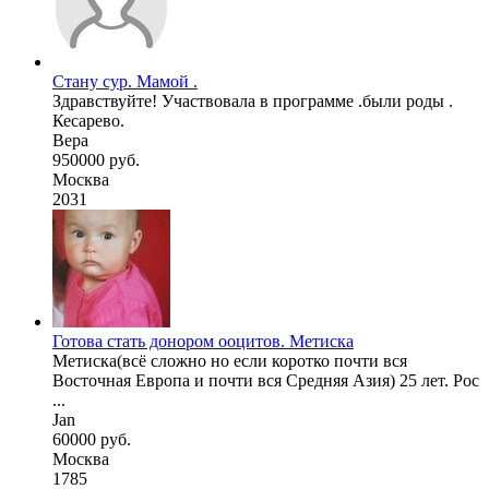
Стану сур. Мамой .
Здравствуйте! Участвовала в программе .были роды .
Кесарево.
Вера
950000 руб.
Москва
2031
Готова стать донором ооцитов. Метиска
Метиска(всё сложно но если коротко почти вся
Восточная Европа и почти вся Средняя Азия) 25 лет. Рос
...
Jan
60000 руб.
Москва
1785