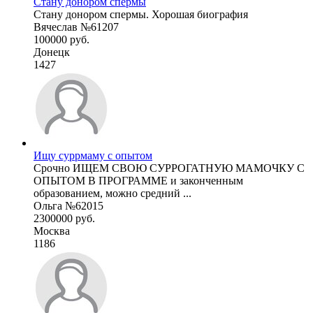
Стану донором спермы
Стану донором спермы. Хорошая биография
Вячеслав №61207
100000 руб.
Донецк
1427
Ищу суррмаму с опытом
Срочно ИЩЕМ СВОЮ СУРРОГАТНУЮ МАМОЧКУ С
ОПЫТОМ В ПРОГРАММЕ и законченным
образованием, можно средний ...
Ольга №62015
2300000 руб.
Москва
1186