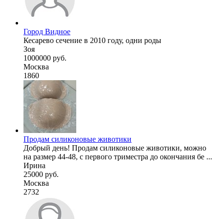
Город Видное
Кесарево сечение в 2010 году, одни роды
Зоя
1000000 руб.
Москва
1860
Продам силиконовые животики
Добрый день! Продам силиконовые животики, можно
на размер 44-48, с первого триместра до окончания бе ...
Ирина
25000 руб.
Москва
2732