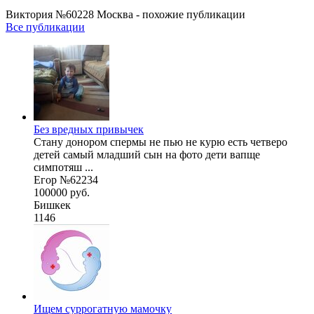
Виктория №60228 Москва - похожие публикации
Все публикации
Без вредных привычек
Стану донором спермы не пью не курю есть четверо
детей самый младший сын на фото дети вапще
симпотяш ...
Егор №62234
100000 руб.
Бишкек
1146
Ищем суррогатную мамочку