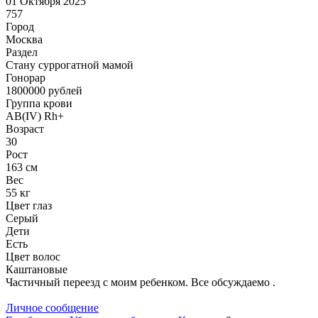
01 Октября 2025
757
Город
Москва
Раздел
Cтану суррогатной мамой
Гонoрар
1800000
рублей
Группа крови
AB(IV) Rh+
Возраст
30
Рост
163 см
Вес
55 кг
Цвет глаз
Серый
Дети
Есть
Цвет волос
Каштановые
Частичный переезд с моим ребенком. Все обсуждаемо .
Личное сообщение