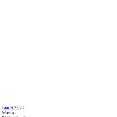
Ввв
№72347
Москва