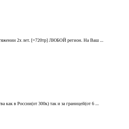
отяжении 2х лет. [=720тр] ЛЮБОЙ регион. На Ваш ...
 как в России(от 300к) так и за границей(от 6 ...