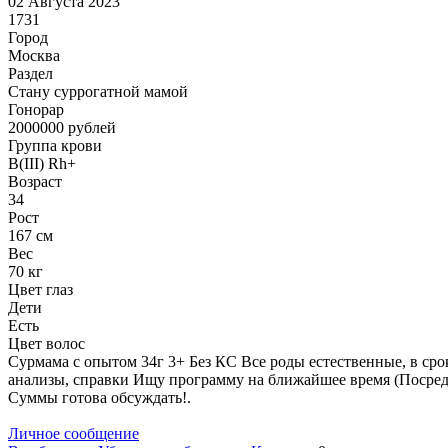
02 Августа 2023
1731
Город
Москва
Раздел
Cтану суррогатной мамой
Гонoрар
2000000
рублей
Группа крови
B(III) Rh+
Возраст
34
Рост
167 см
Вес
70 кг
Цвет глаз
Дети
Есть
Цвет волос
Сурмама с опытом 34г 3+ Без КС Все роды естественные, в сро
анализы, справки Ищу программу на ближайшее время (Посредни
Суммы готова обсуждать!.
Личное сообщение