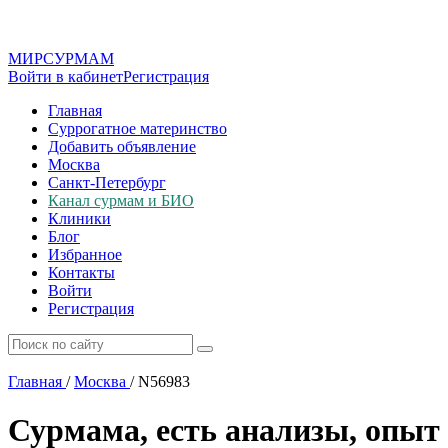
МИР
СУР
МАМ
Войти в кабинет
Регистрация
Главная
Суррогатное материнство
Добавить объявление
Москва
Санкт-Петербург
Канал сурмам и БИО
Клиники
Блог
Избранное
Контакты
Войти
Регистрация
Главная
/
Москва
/
N56983
Сурмама, есть анализы, опыт