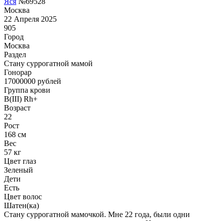
Яся
№69528
Москва
22 Апреля 2025
905
Город
Москва
Раздел
Cтану суррогатной мамой
Гонoрар
17000000
рублей
Группа крови
B(III) Rh+
Возраст
22
Рост
168 см
Вес
57 кг
Цвет глаз
Зеленый
Дети
Есть
Цвет волос
Шатен(ка)
Стану суррогатной мамочкой. Мне 22 года, были одни