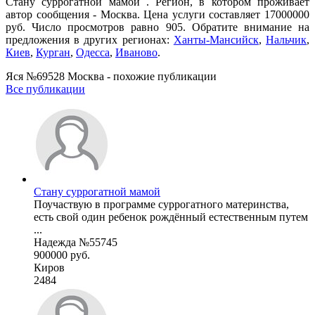
Cтану суррогатной мамой . Регион, в котором проживает
автор сообщения - Москва. Цена услуги составляет 17000000
руб. Число просмотров равно 905. Обратите внимание на
предложения в других регионах:
Ханты-Мансийск
,
Нальчик
,
Киев
,
Курган
,
Одесса
,
Иваново
.
Яся №69528 Москва - похожие публикации
Все публикации
Стану суррогатной мамой
Поучаствую в программе суррогатного материнства,
есть свой один ребенок рождённый естественным путем
...
Надежда №55745
900000 руб.
Киров
2484