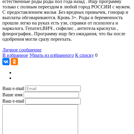
естественные роды роды пол года назад . Ищу программу
только с полным переездом в любой город РОССИИ с мужем.
С предоставлением жилья .Без вредных привычек, гонорар и
выплаты обговариваются. Кровь 3+. Роды и беременность
прошли легко на руках есть узи, справки от психолога и
нарколога. Гепатит,ВИЧ , сифилис , антитела краснухи ,
флюрография.. Программу ищу без ожидания, что бы после
одобрения могли сразу переехать.
Личное сообщение
В избранное
Убрать из избранного
К списку
0
Ваш e-mail
Ваше имя
Ваш e-mail