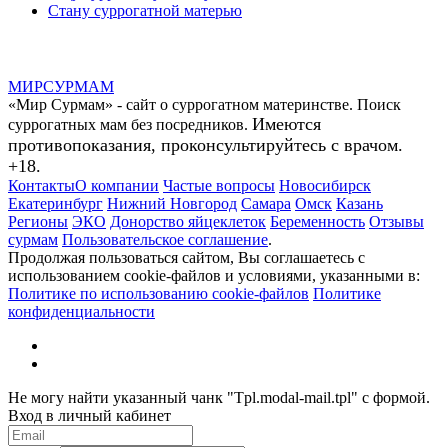
Стану суррогатной матерью
МИР
СУР
МАМ
«Мир Сурмам» - сайт о суррогатном материнстве. Поиск
Имеются
суррогатных мам без посредников.
противопоказания, проконсультируйтесь с врачом.
+18.
Контакты
О компании
Частые вопросы
Новосибирск
Екатеринбург
Нижний Новгород
Самара
Омск
Казань
Регионы
ЭКО
Донорство яйцеклеток
Беременность
Отзывы
сурмам
Пользовательское соглашение
.
Продолжая пользоваться сайтом, Вы соглашаетесь с
использованием cookie-файлов и условиями, указанными в:
Политике по использованию cookie-файлов
Политике
конфиденциальности
Не могу найти указанный чанк "Tpl.modal-mail.tpl" с формой.
Вход в личный кабинет