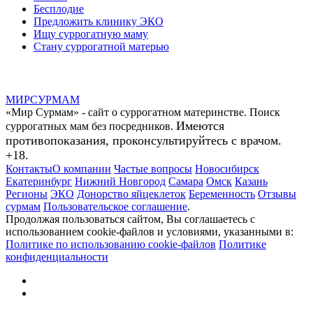
Бесплодие
Предложить клинику ЭКО
Ищу суррогатную маму
Стану суррогатной матерью
МИР
СУР
МАМ
«Мир Сурмам» - сайт о суррогатном материнстве. Поиск
Имеются
суррогатных мам без посредников.
противопоказания, проконсультируйтесь с врачом.
+18.
Контакты
О компании
Частые вопросы
Новосибирск
Екатеринбург
Нижний Новгород
Самара
Омск
Казань
Регионы
ЭКО
Донорство яйцеклеток
Беременность
Отзывы
сурмам
Пользовательское соглашение
.
Продолжая пользоваться сайтом, Вы соглашаетесь с
использованием cookie-файлов и условиями, указанными в:
Политике по использованию cookie-файлов
Политике
конфиденциальности