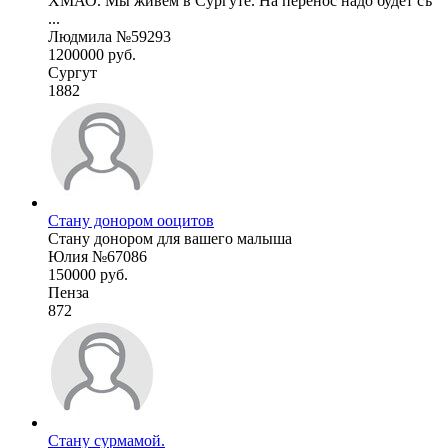
ХМАО. Мы живём в Сургуте. На перенос надо будет съ
...
Людмила №59293
1200000 руб.
Сургут
1882
Стану донором ооцитов
Стану донором для вашего малыша
Юлия №67086
150000 руб.
Пенза
872
Стану сурмамой.