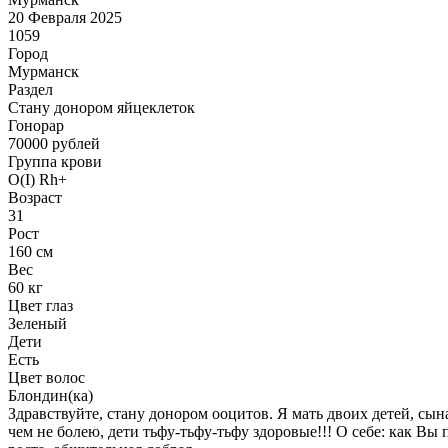
20 Февраля 2025
1059
Город
Мурманск
Раздел
Стану донором яйцеклеток
Гонoрар
70000
рублей
Группа крови
O(I) Rh+
Возраст
31
Рост
160 см
Вес
60 кг
Цвет глаз
Зеленый
Дети
Есть
Цвет волос
Блондин(ка)
Здравствуйте, стану донором ооцитов. Я мать двоих детей, сын
чем не болею, дети тьфу-тьфу-тьфу здоровые!!! О себе: как Вы