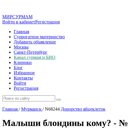
МИР
СУР
МАМ
Войти в кабинет
Регистрация
Главная
Суррогатное материнство
Добавить объявление
Москва
Санкт-Петербург
Канал сурмам и БИО
Клиники
Блог
Избранное
Контакты
Войти
Регистрация
Главная
/
Мурманск
/
N68244
Донорство яйцеклеток
Малыши блондины кому? - №