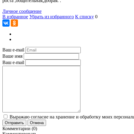
роста ,общительная,добрая. .
Личное сообщение
В избранное
Убрать из избранного
К списку
0
Ваш e-mail
Ваше имя
Ваш e-mail
Выражаю согласие на хранение и обработку моих персональ
Отправить
Отмена
Комментарии (0)
Комментировать