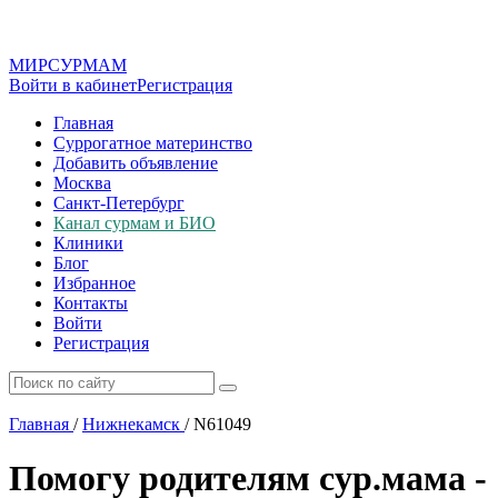
МИР
СУР
МАМ
Войти в кабинет
Регистрация
Главная
Суррогатное материнство
Добавить объявление
Москва
Санкт-Петербург
Канал сурмам и БИО
Клиники
Блог
Избранное
Контакты
Войти
Регистрация
Главная
/
Нижнекамск
/
N61049
Помогу родителям сур.мама -