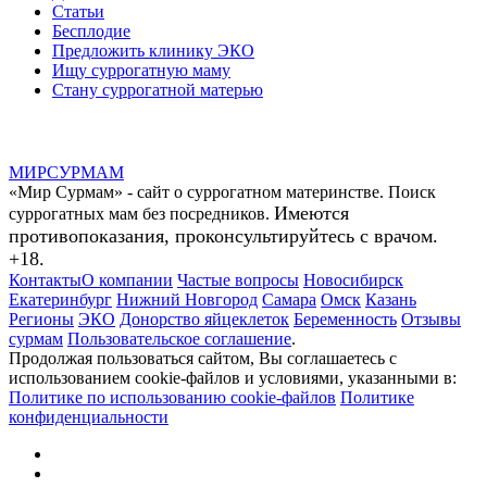
Статьи
Бесплодие
Предложить клинику ЭКО
Ищу суррогатную маму
Стану суррогатной матерью
МИР
СУР
МАМ
«Мир Сурмам» - сайт о суррогатном материнстве. Поиск
Имеются
суррогатных мам без посредников.
противопоказания, проконсультируйтесь с врачом.
+18.
Контакты
О компании
Частые вопросы
Новосибирск
Екатеринбург
Нижний Новгород
Самара
Омск
Казань
Регионы
ЭКО
Донорство яйцеклеток
Беременность
Отзывы
сурмам
Пользовательское соглашение
.
Продолжая пользоваться сайтом, Вы соглашаетесь с
использованием cookie-файлов и условиями, указанными в:
Политике по использованию cookie-файлов
Политике
конфиденциальности