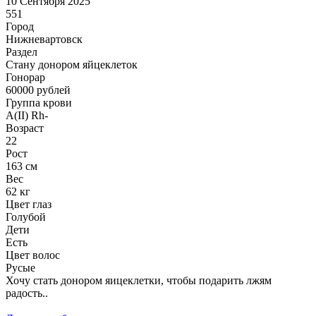
10 Сентября 2025
551
Город
Нижневартовск
Раздел
Стану донором яйцеклеток
Гонoрар
60000
рублей
Группа крови
A(II) Rh-
Возраст
22
Рост
163 см
Вес
62 кг
Цвет глаз
Голубой
Дети
Есть
Цвет волос
Русые
Хочу стать донором яицеклетки, чтобы подарить лжям
радость..