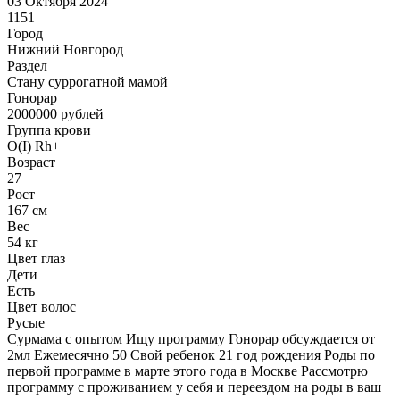
03 Октября 2024
1151
Город
Нижний Новгород
Раздел
Cтану суррогатной мамой
Гонoрар
2000000
рублей
Группа крови
O(I) Rh+
Возраст
27
Рост
167 см
Вес
54 кг
Цвет глаз
Дети
Есть
Цвет волос
Русые
Сурмама с опытом Ищу программу Гонорар обсуждается от
2мл Ежемесячно 50 Свой ребенок 21 год рождения Роды по
первой программе в марте этого года в Москве Рассмотрю
программу с проживанием у себя и переездом на роды в ваш