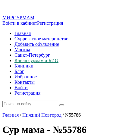
МИР
СУР
МАМ
Войти в кабинет
Регистрация
Главная
Суррогатное материнство
Добавить объявление
Москва
Санкт-Петербург
Канал сурмам и БИО
Клиники
Блог
Избранное
Контакты
Войти
Регистрация
Главная
/
Нижний Новгород
/
N55786
Сур мама - №55786