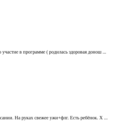
участие в программе ( родилась здоровая донош ...
ании. На руках свежее ужи+флг. Есть ребёнок. Х ...