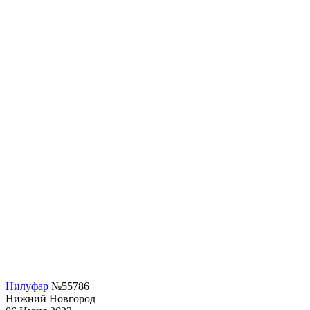
Нилуфар
№55786
Нижний Новгород