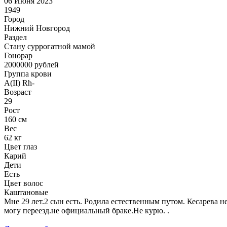
06 Июня 2023
1949
Город
Нижний Новгород
Раздел
Cтану суррогатной мамой
Гонoрар
2000000
рублей
Группа крови
A(II) Rh-
Возраст
29
Рост
160 см
Вес
62 кг
Цвет глаз
Карий
Дети
Есть
Цвет волос
Каштановые
Мне 29 лет.2 сын есть. Родила естественным путом. Кесарева 
могу переезд.не официальный браке.Не курю. .