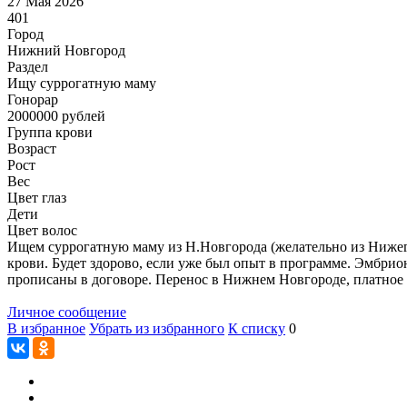
27 Мая 2026
401
Город
Нижний Новгород
Раздел
Ищу суррогатную маму
Гонoрар
2000000
рублей
Группа крови
Возраст
Рост
Вес
Цвет глаз
Дети
Цвет волос
Ищем суррогатную маму из Н.Новгорода (желательно из Нижего
крови. Будет здорово, если уже был опыт в программе. Эмбрион
прописаны в договоре. Перенос в Нижнем Новгороде, платное 
Личное сообщение
В избранное
Убрать из избранного
К списку
0