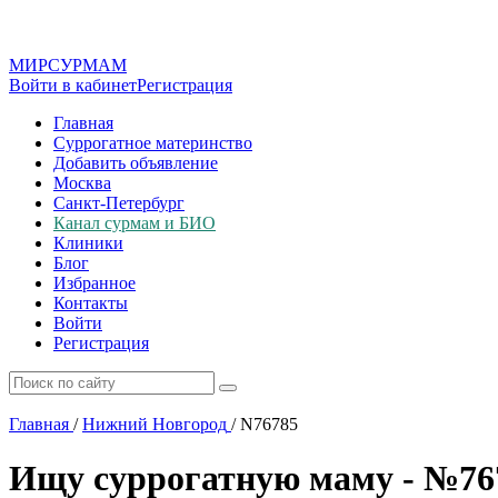
МИР
СУР
МАМ
Войти в кабинет
Регистрация
Главная
Суррогатное материнство
Добавить объявление
Москва
Санкт-Петербург
Канал сурмам и БИО
Клиники
Блог
Избранное
Контакты
Войти
Регистрация
Главная
/
Нижний Новгород
/
N76785
Ищу суррогатную маму - №76