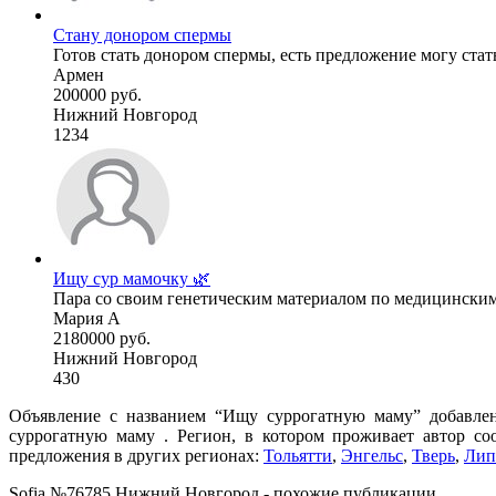
Стану донором спермы
Готов стать донором спермы, есть предложение могу стать
Армен
200000 руб.
Нижний Новгород
1234
Ищу сур мамочку 🌿
Пара со своим генетическим материалом по медицинским
Мария А
2180000 руб.
Нижний Новгород
430
Объявление с названием “Ищу суррогатную маму” добавлено
суррогатную маму . Регион, в котором проживает автор со
предложения в других регионах:
Тольятти
,
Энгельс
,
Тверь
,
Лип
Sofia №76785 Нижний Новгород - похожие публикации