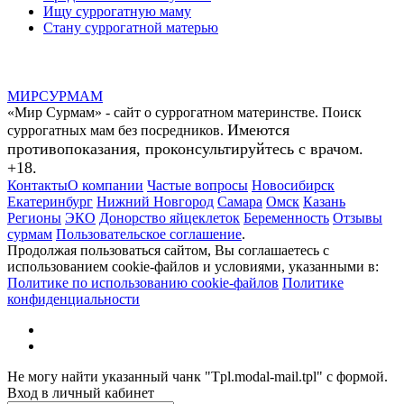
Ищу суррогатную маму
Стану суррогатной матерью
МИР
СУР
МАМ
«Мир Сурмам» - сайт о суррогатном материнстве. Поиск
Имеются
суррогатных мам без посредников.
противопоказания, проконсультируйтесь с врачом.
+18.
Контакты
О компании
Частые вопросы
Новосибирск
Екатеринбург
Нижний Новгород
Самара
Омск
Казань
Регионы
ЭКО
Донорство яйцеклеток
Беременность
Отзывы
сурмам
Пользовательское соглашение
.
Продолжая пользоваться сайтом, Вы соглашаетесь с
использованием cookie-файлов и условиями, указанными в:
Политике по использованию cookie-файлов
Политике
конфиденциальности
Не могу найти указанный чанк "Tpl.modal-mail.tpl" с формой.
Вход в личный кабинет