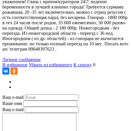
уважением! Связь с врачом/куратором 24\7, ведение
беременности в лучшей клинике города! Требуется сурмама:
рожавшая, 20 -35 лет включительно, можно с отриц резусом (
есть соответствующая пара), без кесарева. Гонорар - 1800 000р
в теч 24 часов после родов, 35 000 ежемесячно, 30 000 разово
на одежду. Общий доход - 2 180 000р. Нижегородкам - без
переезда. Из нижегородской области - переезд с 36 нед.
Иногородним ( из др. областей) - из гонорара не вычитается
проживание, но только полный переезд на 10 мес. Писать вотс
ап/ телеграм 89648397623 .
Личное сообщение
В избранное
Убрать из избранного
К списку
0
Ваш e-mail
Ваше имя
Ваш e-mail