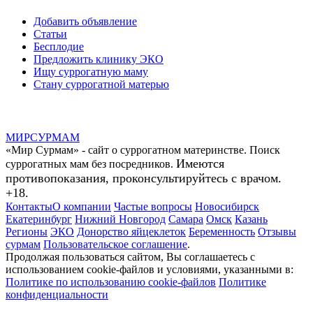
Добавить объявление
Статьи
Бесплодие
Предложить клинику ЭКО
Ищу суррогатную маму
Стану суррогатной матерью
МИР
СУР
МАМ
«Мир Сурмам» - сайт о суррогатном материнстве. Поиск
Имеются
суррогатных мам без посредников.
противопоказания, проконсультируйтесь с врачом.
+18.
Контакты
О компании
Частые вопросы
Новосибирск
Екатеринбург
Нижний Новгород
Самара
Омск
Казань
Регионы
ЭКО
Донорство яйцеклеток
Беременность
Отзывы
сурмам
Пользовательское соглашение
.
Продолжая пользоваться сайтом, Вы соглашаетесь с
использованием cookie-файлов и условиями, указанными в:
Политике по использованию cookie-файлов
Политике
конфиденциальности