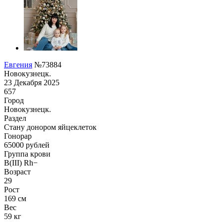
Евгения
№73884
Новокузнецк.
23 Декабря 2025
657
Город
Новокузнецк.
Раздел
Стану донором яйцеклеток
Гонoрар
65000
рублей
Группа крови
B(III) Rh−
Возраст
29
Рост
169 см
Вес
59 кг