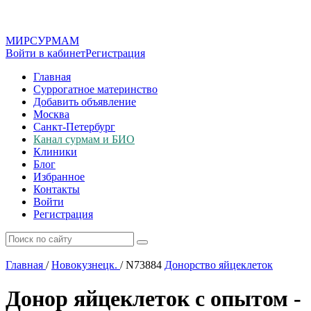
МИР
СУР
МАМ
Войти в кабинет
Регистрация
Главная
Суррогатное материнство
Добавить объявление
Москва
Санкт-Петербург
Канал сурмам и БИО
Клиники
Блог
Избранное
Контакты
Войти
Регистрация
Главная
/
Новокузнецк.
/
N73884
Донорство яйцеклеток
Донор яйцеклеток с опытом -