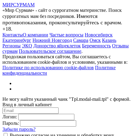
МИР
СУР
МАМ
«Мир Сурмам» - сайт о суррогатном материнстве. Поиск
Имеются
суррогатных мам без посредников.
противопоказания, проконсультируйтесь с врачом.
+18.
Контакты
О компании
Частые вопросы
Новосибирск
Екатеринбург
Нижний Новгород
Самара
Омск
Казань
Регионы
ЭКО
Донорство яйцеклеток
Беременность
Отзывы
сурмам
Пользовательское соглашение
.
Продолжая пользоваться сайтом, Вы соглашаетесь с
использованием cookie-файлов и условиями, указанными в:
Политике по использованию cookie-файлов
Политике
конфиденциальности
Не могу найти указанный чанк "Tpl.modal-mail.tpl" с формой.
Вход в личный кабинет
Логин:
Пароль:
Забыли пароль?
Выражаю согласие на хранение и обработку моих