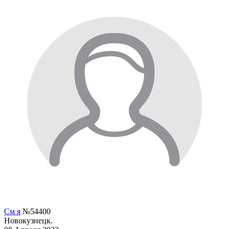
См я
№54400
Новокузнецк.