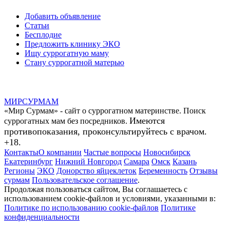
Добавить объявление
Статьи
Бесплодие
Предложить клинику ЭКО
Ищу суррогатную маму
Стану суррогатной матерью
МИР
СУР
МАМ
«Мир Сурмам» - сайт о суррогатном материнстве. Поиск
Имеются
суррогатных мам без посредников.
противопоказания, проконсультируйтесь с врачом.
+18.
Контакты
О компании
Частые вопросы
Новосибирск
Екатеринбург
Нижний Новгород
Самара
Омск
Казань
Регионы
ЭКО
Донорство яйцеклеток
Беременность
Отзывы
сурмам
Пользовательское соглашение
.
Продолжая пользоваться сайтом, Вы соглашаетесь с
использованием cookie-файлов и условиями, указанными в:
Политике по использованию cookie-файлов
Политике
конфиденциальности