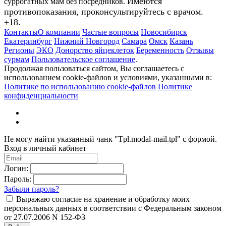
Имеются
суррогатных мам без посредников.
противопоказания, проконсультируйтесь с врачом.
+18.
Контакты
О компании
Частые вопросы
Новосибирск
Екатеринбург
Нижний Новгород
Самара
Омск
Казань
Регионы
ЭКО
Донорство яйцеклеток
Беременность
Отзывы
сурмам
Пользовательское соглашение
.
Продолжая пользоваться сайтом, Вы соглашаетесь с
использованием cookie-файлов и условиями, указанными в:
Политике по использованию cookie-файлов
Политике
конфиденциальности
Не могу найти указанный чанк "Tpl.modal-mail.tpl" с формой.
Вход в личный кабинет
Логин:
Пароль:
Забыли пароль?
Выражаю согласие на хранение и обработку моих
персональных данных в соответствии с Федеральным законом
от 27.07.2006 N 152-ФЗ