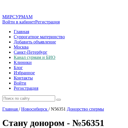
МИР
СУР
МАМ
Войти в кабинет
Регистрация
Главная
Суррогатное материнство
Добавить объявление
Москва
Санкт-Петербург
Канал сурмам и БИО
Клиники
Блог
Избранное
Контакты
Войти
Регистрация
Главная
/
Новосибирск
/
N56351
Донорство спермы
Стану донором - №56351