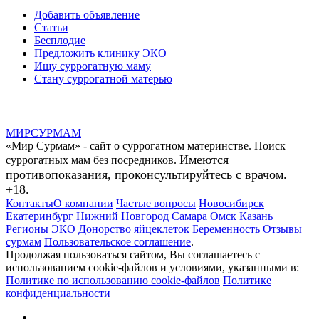
Добавить объявление
Статьи
Бесплодие
Предложить клинику ЭКО
Ищу суррогатную маму
Стану суррогатной матерью
МИР
СУР
МАМ
«Мир Сурмам» - сайт о суррогатном материнстве. Поиск
Имеются
суррогатных мам без посредников.
противопоказания, проконсультируйтесь с врачом.
+18.
Контакты
О компании
Частые вопросы
Новосибирск
Екатеринбург
Нижний Новгород
Самара
Омск
Казань
Регионы
ЭКО
Донорство яйцеклеток
Беременность
Отзывы
сурмам
Пользовательское соглашение
.
Продолжая пользоваться сайтом, Вы соглашаетесь с
использованием cookie-файлов и условиями, указанными в:
Политике по использованию cookie-файлов
Политике
конфиденциальности