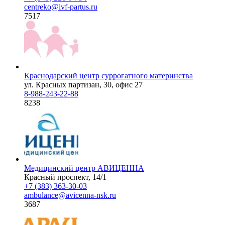
centreko@ivf-partus.ru
7517
Краснодарский центр суррогатного материнства
ул. Красных партизан, 30, офис 27
8-988-243-22-88
8238
Медицинский центр АВИЦЕННА
Красный проспект, 14/1
+7 (383) 363-30-03
ambulance@avicenna-nsk.ru
3687