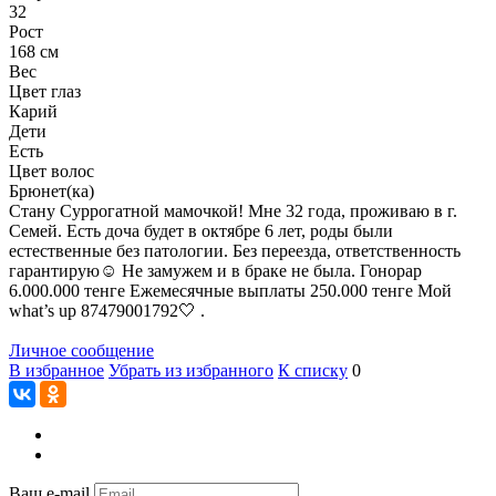
32
Рост
168 см
Вес
Цвет глаз
Карий
Дети
Есть
Цвет волос
Брюнет(ка)
Стану Суррогатной мамочкой! Мне 32 года, проживаю в г.
Семей. Есть доча будет в октябре 6 лет, роды были
естественные без патологии. Без переезда, ответственность
гарантирую☺️ Не замужем и в браке не была. Гонорар
6.000.000 тенге Ежемесячные выплаты 250.000 тенге Мой
what’s up 87479001792🤍 .
Личное сообщение
В избранное
Убрать из избранного
К списку
0
Ваш e-mail