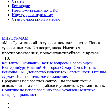
Статьи
Бесплодие
Предложить клинику ЭКО
Ищу суррогатную маму
Стану суррогатной матерью
МИР
СУР
МАМ
«Мир Сурмам» - сайт о суррогатном материнстве. Поиск
Имеются
суррогатных мам без посредников.
противопоказания, проконсультируйтесь с врачом.
+18.
Контакты
О компании
Частые вопросы
Новосибирск
Екатеринбург
Нижний Новгород
Самара
Омск
Казань
Регионы
ЭКО
Донорство яйцеклеток
Беременность
Отзывы
сурмам
Пользовательское соглашение
.
Продолжая пользоваться сайтом, Вы соглашаетесь с
использованием cookie-файлов и условиями, указанными в:
Политике по использованию cookie-файлов
Политике
конфиденциальности