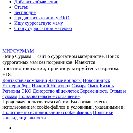
Добавить объявление
Статьи
Бесплодие
Предложить клинику ЭКО
Ищу суррогатную маму
Стану суррогатной матерью
МИР
СУР
МАМ
«Мир Сурмам» - сайт о суррогатном материнстве. Поиск
Имеются
суррогатных мам без посредников.
противопоказания, проконсультируйтесь с врачом.
+18.
Контакты
О компании
Частые вопросы
Новосибирск
Екатеринбург
Нижний Новгород
Самара
Омск
Казань
Регионы
ЭКО
Донорство яйцеклеток
Беременность
Отзывы
сурмам
Пользовательское соглашение
.
Продолжая пользоваться сайтом, Вы соглашаетесь с
использованием cookie-файлов и условиями, указанными в:
Политике по использованию cookie-файлов
Политике
конфиденциальности