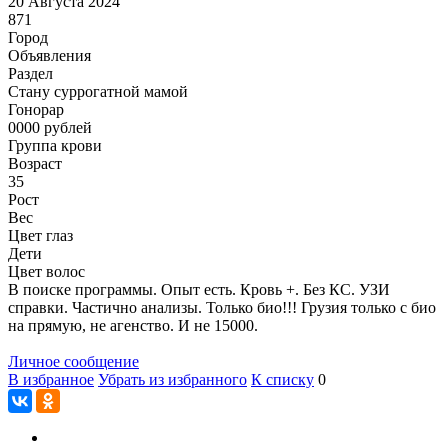
20 Августа 2024
871
Город
Объявления
Раздел
Cтану суррогатной мамой
Гонoрар
0000
рублей
Группа крови
Возраст
35
Рост
Вес
Цвет глаз
Дети
Цвет волос
В поиске программы. Опыт есть. Кровь +. Без КС. УЗИ
справки. Частично анализы. Только био!!! Грузия только с био
на прямую, не агенство. И не 15000.
Личное сообщение
В избранное
Убрать из избранного
К списку
0