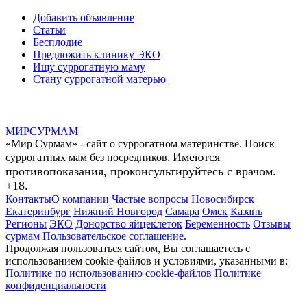
Добавить объявление
Статьи
Бесплодие
Предложить клинику ЭКО
Ищу суррогатную маму
Стану суррогатной матерью
МИР
СУР
МАМ
«Мир Сурмам» - сайт о суррогатном материнстве. Поиск
Имеются
суррогатных мам без посредников.
противопоказания, проконсультируйтесь с врачом.
+18.
Контакты
О компании
Частые вопросы
Новосибирск
Екатеринбург
Нижний Новгород
Самара
Омск
Казань
Регионы
ЭКО
Донорство яйцеклеток
Беременность
Отзывы
сурмам
Пользовательское соглашение
.
Продолжая пользоваться сайтом, Вы соглашаетесь с
использованием cookie-файлов и условиями, указанными в:
Политике по использованию cookie-файлов
Политике
конфиденциальности