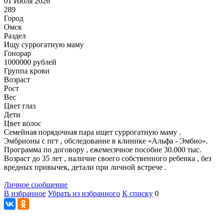
01 Июля 2026
289
Город
Омск
Раздел
Ищу суррогатную маму
Гонoрар
1000000
рублей
Группа крови
Возраст
Рост
Вес
Цвет глаз
Дети
Цвет волос
Семейная порядочная пара ищет суррогатную маму .
Эмбрионы с пгт , обследование в клинике «Альфа - Эмбио».
Программа по договору , ежемесячное пособие 30.000 тыс.
Возраст до 35 лет , наличие своего собственного ребенка , без
вредных привычек, детали при личной встрече .
Личное сообщение
В избранное
Убрать из избранного
К списку
0