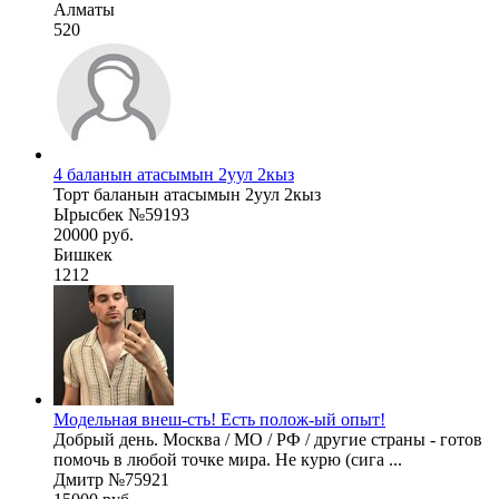
Алматы
520
4 баланын атасымын 2уул 2кыз
Торт баланын атасымын 2уул 2кыз
Ырысбек №59193
20000 руб.
Бишкек
1212
Модельная внеш-сть! Есть полож-ый опыт!
Добрый день. Москва / МО / РФ / другие страны - готов
помочь в любой точке мира. Не курю (сига ...
Дмитр №75921