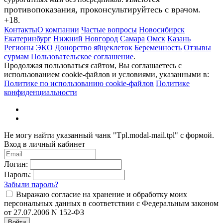
противопоказания, проконсультируйтесь с врачом.
+18.
Контакты
О компании
Частые вопросы
Новосибирск
Екатеринбург
Нижний Новгород
Самара
Омск
Казань
Регионы
ЭКО
Донорство яйцеклеток
Беременность
Отзывы
сурмам
Пользовательское соглашение
.
Продолжая пользоваться сайтом, Вы соглашаетесь с
использованием cookie-файлов и условиями, указанными в:
Политике по использованию cookie-файлов
Политике
конфиденциальности
Не могу найти указанный чанк "Tpl.modal-mail.tpl" с формой.
Вход в личный кабинет
Логин:
Пароль:
Забыли пароль?
Выражаю согласие на хранение и обработку моих
персональных данных в соответствии с Федеральным законом
от 27.07.2006 N 152-ФЗ
Войти