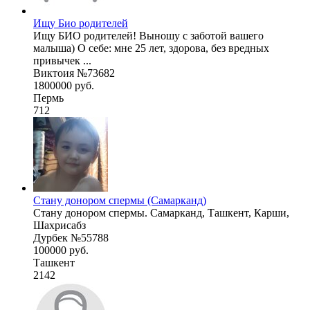
Ищу Био родителей
Ищу БИО родителей! Выношу с заботой вашего
малыша) О себе: мне 25 лет, здорова, без вредных
привычек ...
Виктоия №73682
1800000 руб.
Пермь
712
Стану донором спермы (Самарканд)
Стану донором спермы. Самарканд, Ташкент, Карши,
Шахрисабз
Дурбек №55788
100000 руб.
Ташкент
2142