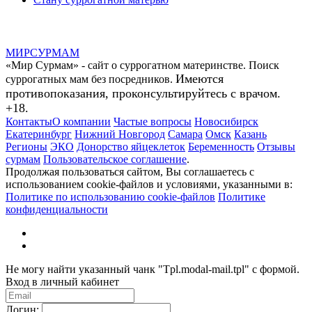
МИР
СУР
МАМ
«Мир Сурмам» - сайт о суррогатном материнстве. Поиск
Имеются
суррогатных мам без посредников.
противопоказания, проконсультируйтесь с врачом.
+18.
Контакты
О компании
Частые вопросы
Новосибирск
Екатеринбург
Нижний Новгород
Самара
Омск
Казань
Регионы
ЭКО
Донорство яйцеклеток
Беременность
Отзывы
сурмам
Пользовательское соглашение
.
Продолжая пользоваться сайтом, Вы соглашаетесь с
использованием cookie-файлов и условиями, указанными в:
Политике по использованию cookie-файлов
Политике
конфиденциальности
Не могу найти указанный чанк "Tpl.modal-mail.tpl" с формой.
Вход в личный кабинет
Логин: