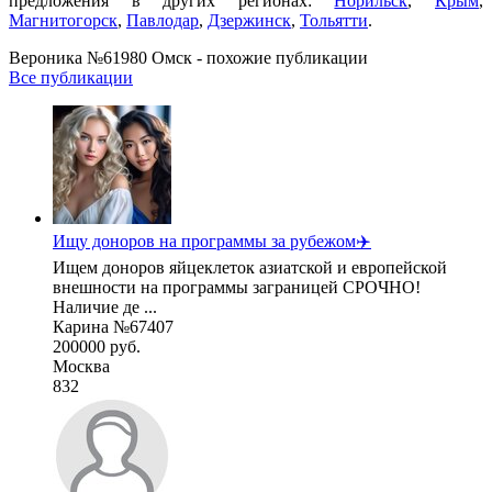
предложения в других регионах:
Норильск
,
Крым
,
Магнитогорск
,
Павлодар
,
Дзержинск
,
Тольятти
.
Вероника №61980 Омск - похожие публикации
Все публикации
Ищу доноров на программы за рубежом✈️
Ищем доноров яйцеклеток азиатской и европейской
внешности на программы заграницей СРОЧНО!
Наличие де ...
Карина №67407
200000 руб.
Москва
832