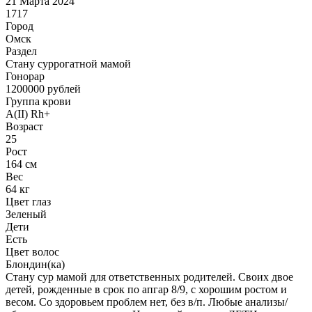
21 Марта 2024
1717
Город
Омск
Раздел
Cтану суррогатной мамой
Гонoрар
1200000
рублей
Группа крови
A(II) Rh+
Возраст
25
Рост
164 см
Вес
64 кг
Цвет глаз
Зеленый
Дети
Есть
Цвет волос
Блондин(ка)
Стану сур мамой для ответственных родителей. Своих двое
детей, рожденные в срок по апгар 8/9, с хорошим ростом и
весом. Со здоровьем проблем нет, без в/п. Любые анализы/