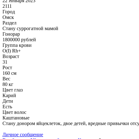
22 Января 2023
2111
Город
Омск
Раздел
Cтану суррогатной мамой
Гонoрар
1800000
рублей
Группа крови
O(I) Rh+
Возраст
31
Рост
160 см
Вес
80 кг
Цвет глаз
Карий
Дети
Есть
Цвет волос
Каштановые
Стану донором яйцеклеток, двое детей, вредные привычки отс
Личное сообщение