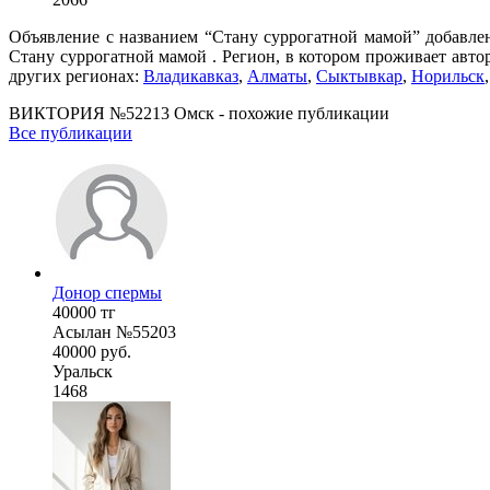
Объявление с названием “Стану суррогатной мамой” добавле
Cтану суррогатной мамой . Регион, в котором проживает авто
других регионах:
Владикавказ
,
Алматы
,
Сыктывкар
,
Норильск
ВИКТОРИЯ №52213 Омск - похожие публикации
Все публикации
Донор спермы
40000 тг
Асылан №55203
40000 руб.
Уральск
1468