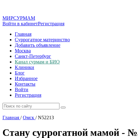
МИР
СУР
МАМ
Войти в кабинет
Регистрация
Главная
Суррогатное материнство
Добавить объявление
Москва
Санкт-Петербург
Канал сурмам и БИО
Клиники
Блог
Избранное
Контакты
Войти
Регистрация
Главная
/
Омск
/
N52213
Стану суррогатной мамой - №