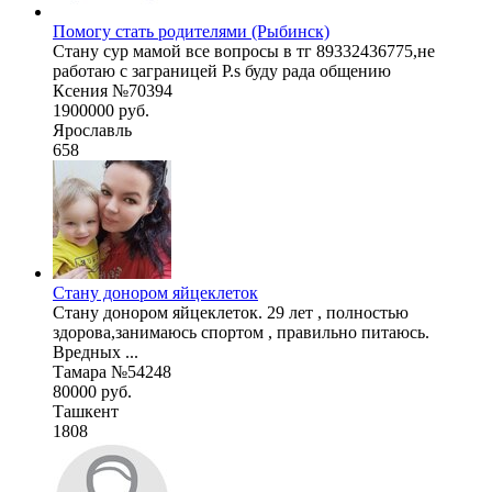
Помогу стать родителями (Рыбинск)
Стану сур мамой все вопросы в тг 89332436775,не
работаю с заграницей P.s буду рада общению
Ксения №70394
1900000 руб.
Ярославль
658
Стану донором яйцеклеток
Стану донором яйцеклеток. 29 лет , полностью
здорова,занимаюсь спортом , правильно питаюсь.
Вредных ...
Тамара №54248
80000 руб.
Ташкент
1808