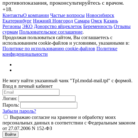
противопоказания, проконсультируйтесь с врачом.
+18.
Контакты
О компании
Частые вопросы
Новосибирск
Екатеринбург
Нижний Новгород
Самара
Омск
Казань
Регионы
ЭКО
Донорство яйцеклеток
Беременность
Отзывы
сурмам
Пользовательское соглашение
.
Продолжая пользоваться сайтом, Вы соглашаетесь с
использованием cookie-файлов и условиями, указанными в:
Политике по использованию cookie-файлов
Политике
конфиденциальности
Не могу найти указанный чанк "Tpl.modal-mail.tpl" с формой.
Вход в личный кабинет
Логин:
Пароль:
Забыли пароль?
Выражаю согласие на хранение и обработку моих
персональных данных в соответствии с Федеральным законом
от 27.07.2006 N 152-ФЗ
Войти