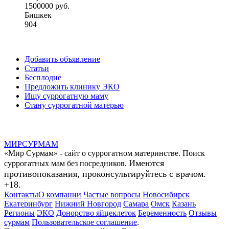
1500000 руб.
Бишкек
904
Добавить объявление
Статьи
Бесплодие
Предложить клинику ЭКО
Ищу суррогатную маму
Стану суррогатной матерью
МИР
СУР
МАМ
«Мир Сурмам» - сайт о суррогатном материнстве. Поиск
Имеются
суррогатных мам без посредников.
противопоказания, проконсультируйтесь с врачом.
+18.
Контакты
О компании
Частые вопросы
Новосибирск
Екатеринбург
Нижний Новгород
Самара
Омск
Казань
Регионы
ЭКО
Донорство яйцеклеток
Беременность
Отзывы
сурмам
Пользовательское соглашение
.