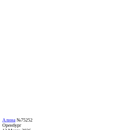
Алина
№75252
Оренбург