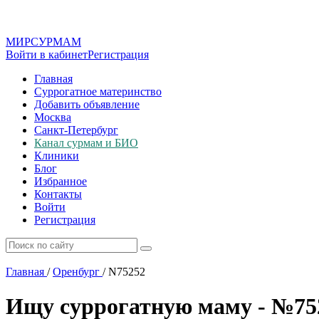
МИР
СУР
МАМ
Войти в кабинет
Регистрация
Главная
Суррогатное материнство
Добавить объявление
Москва
Санкт-Петербург
Канал сурмам и БИО
Клиники
Блог
Избранное
Контакты
Войти
Регистрация
Главная
/
Оренбург
/
N75252
Ищу суррогатную маму - №75