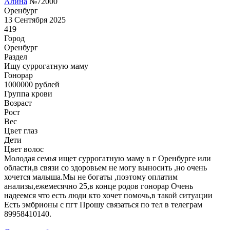
Алина
№72000
Оренбург
13 Сентября 2025
419
Город
Оренбург
Раздел
Ищу суррогатную маму
Гонoрар
1000000
рублей
Группа крови
Возраст
Рост
Вес
Цвет глаз
Дети
Цвет волос
Молодая семья ищет суррогатную маму в г Оренбурге или
области,в связи со здоровьем не могу выносить ,но очень
хочется малыша.Мы не богаты ,поэтому оплатим
анализы,ежемесячно 25,в конце родов гонорар Очень
надеемся что есть люди кто хочет помочь,в такой ситуации
Есть эмбрионы с пгт Прошу связаться по тел в телеграм
89958410140.