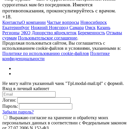
Имеются
суррогатных мам без посредников.
противопоказания, проконсультируйтесь с врачом.
+18.
Контакты
О компании
Частые вопросы
Новосибирск
Екатеринбург
Нижний Новгород
Самара
Омск
Казань
Регионы
ЭКО
Донорство яйцеклеток
Беременность
Отзывы
сурмам
Пользовательское соглашение
.
Продолжая пользоваться сайтом, Вы соглашаетесь с
использованием cookie-файлов и условиями, указанными в:
Политике по использованию cookie-файлов
Политике
конфиденциальности
Не могу найти указанный чанк "Tpl.modal-mail.tpl" с формой.
Вход в личный кабинет
Логин:
Пароль:
Забыли пароль?
Выражаю согласие на хранение и обработку моих
персональных данных в соответствии с Федеральным законом
от 27.07.2006 N 152-ФЗ