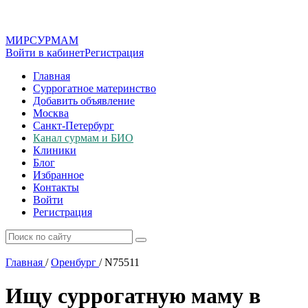
МИР
СУР
МАМ
Войти в кабинет
Регистрация
Главная
Суррогатное материнство
Добавить объявление
Москва
Санкт-Петербург
Канал сурмам и БИО
Клиники
Блог
Избранное
Контакты
Войти
Регистрация
Главная
/
Оренбург
/
N75511
Ищу суррогатную маму в