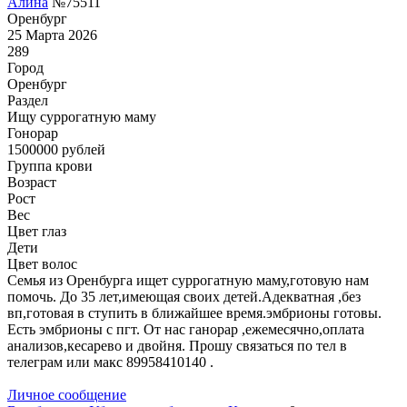
Алина
№75511
Оренбург
25 Марта 2026
289
Город
Оренбург
Раздел
Ищу суррогатную маму
Гонoрар
1500000
рублей
Группа крови
Возраст
Рост
Вес
Цвет глаз
Дети
Цвет волос
Семья из Оренбурга ищет суррогатную маму,готовую нам
помочь. До 35 лет,имеющая своих детей.Адекватная ,без
вп,готовая в ступить в ближайшее время.эмбрионы готовы.
Есть эмбрионы с пгт. От нас ганорар ,ежемесячно,оплата
анализов,кесарево и двойня. Прошу связаться по тел в
телеграм или макс 89958410140 .
Личное сообщение