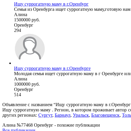
Ищу суррогатную маму в г.Оренбург
Семья из Оренбурга ищет суррогатную маму,готовую нам п
Алина
1500000 руб.
Оренбург
294
Ищу суррогатную маму в г.Оренбурге
Молодая семья ищет суррогатную маму в г Оренбурге или 
Алина
1000000 руб.
Оренбург
514
Объявление с названием “Ищу суррогатную маму в г.Оренбург”
Ищу суррогатную маму . Регион, в котором проживает автор с
других регионах:
Сургут
,
Барнаул
,
Уральск
,
Благовещенск
,
Толь
Алина №77468 Оренбург - похожие публикации
Все публикации