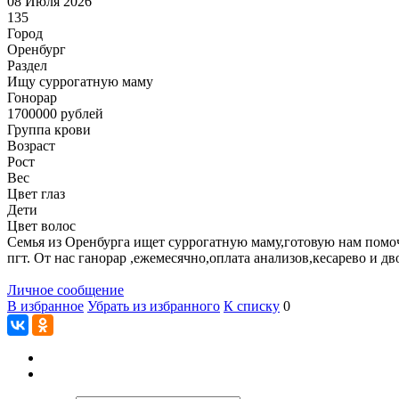
08 Июля 2026
135
Город
Оренбург
Раздел
Ищу суррогатную маму
Гонoрар
1700000
рублей
Группа крови
Возраст
Рост
Вес
Цвет глаз
Дети
Цвет волос
Семья из Оренбурга ищет суррогатную маму,готовую нам помочь
пгт. От нас ганорар ,ежемесячно,оплата анализов,кесарево и дв
Личное сообщение
В избранное
Убрать из избранного
К списку
0