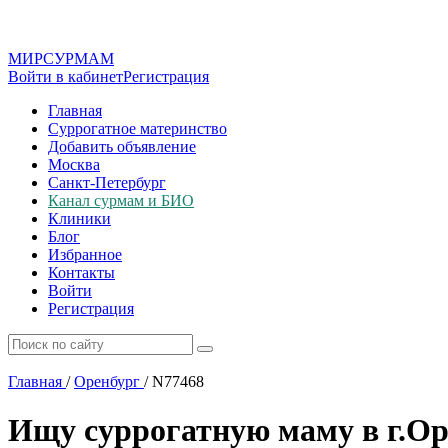
МИР
СУР
МАМ
Войти в кабинет
Регистрация
Главная
Суррогатное материнство
Добавить объявление
Москва
Санкт-Петербург
Канал сурмам и БИО
Клиники
Блог
Избранное
Контакты
Войти
Регистрация
Главная
/
Оренбург
/
N77468
Ищу суррогатную маму в г.Ор