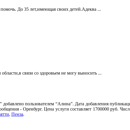
омочь. До 35 лет,имеющая своих детей.Адеква ...
области,в связи со здоровьем не могу выносить ...
 добавлено пользователем “Алина”. Дата добавления публикаци
ообщения - Оренбург. Цена услуги составляет 1700000 руб. Чис
ятти
,
Пенза
.