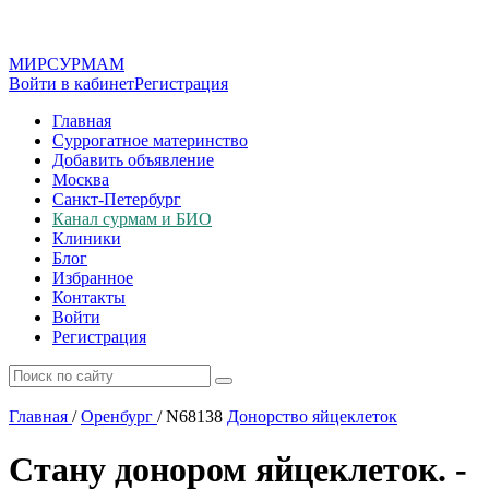
МИР
СУР
МАМ
Войти в кабинет
Регистрация
Главная
Суррогатное материнство
Добавить объявление
Москва
Санкт-Петербург
Канал сурмам и БИО
Клиники
Блог
Избранное
Контакты
Войти
Регистрация
Главная
/
Оренбург
/
N68138
Донорство яйцеклеток
Стану донором яйцеклеток. -