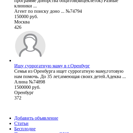
программе донорства ооцитов(яйцеклеток) Разные
клиники ...
Агент по поиску доно ... №74794
150000 руб.
Москва
426
Ищу суррогатную маму в г.Оренбург
Семья из Оренбурга ищет суррогатную маму,готовую
нам помочь. До 35 лет,имеющая своих детей.Адеква ...
Алина №74898
1500000 руб.
Оренбург
372
Добавить объявление
Статьи
Бесплодие