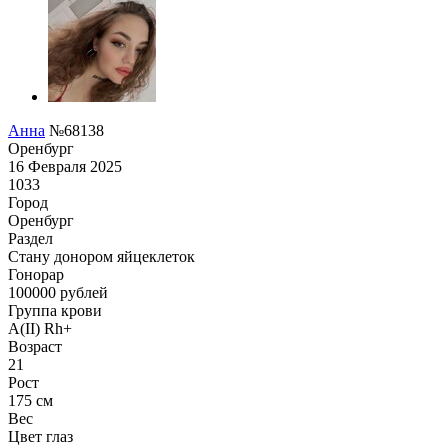
Анна
№68138
Оренбург
16 Февраля 2025
1033
Город
Оренбург
Раздел
Стану донором яйцеклеток
Гонoрар
100000
рублей
Группа крови
A(II) Rh+
Возраст
21
Рост
175 см
Вес
Цвет глаз