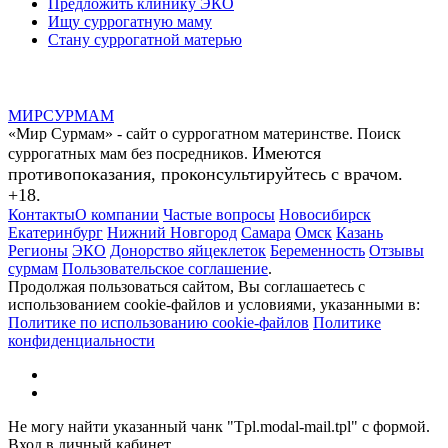
Предложить клинику ЭКО
Ищу суррогатную маму
Стану суррогатной матерью
МИР
СУР
МАМ
«Мир Сурмам» - сайт о суррогатном материнстве. Поиск
Имеются
суррогатных мам без посредников.
противопоказания, проконсультируйтесь с врачом.
+18.
Контакты
О компании
Частые вопросы
Новосибирск
Екатеринбург
Нижний Новгород
Самара
Омск
Казань
Регионы
ЭКО
Донорство яйцеклеток
Беременность
Отзывы
сурмам
Пользовательское соглашение
.
Продолжая пользоваться сайтом, Вы соглашаетесь с
использованием cookie-файлов и условиями, указанными в:
Политике по использованию cookie-файлов
Политике
конфиденциальности
Не могу найти указанный чанк "Tpl.modal-mail.tpl" с формой.
Вход в личный кабинет