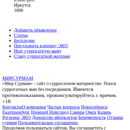
Иркутск
1890
Добавить объявление
Статьи
Бесплодие
Предложить клинику ЭКО
Ищу суррогатную маму
Стану суррогатной матерью
МИР
СУР
МАМ
«Мир Сурмам» - сайт о суррогатном материнстве. Поиск
Имеются
суррогатных мам без посредников.
противопоказания, проконсультируйтесь с врачом.
+18.
Контакты
О компании
Частые вопросы
Новосибирск
Екатеринбург
Нижний Новгород
Самара
Омск
Казань
Регионы
ЭКО
Донорство яйцеклеток
Беременность
Отзывы
сурмам
Пользовательское соглашение
.
Продолжая пользоваться сайтом, Вы соглашаетесь с