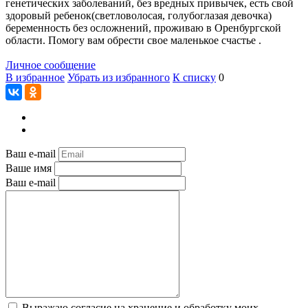
генетических заболеваний, без вредных привычек, есть свой
здоровый ребенок(светловолосая, голубоглазая девочка)
беременность без осложнений, проживаю в Оренбургской
области. Помогу вам обрести свое маленькое счастье .
Личное сообщение
В избранное
Убрать из избранного
К списку
0
Ваш e-mail
Ваше имя
Ваш e-mail
Выражаю согласие на хранение и обработку моих