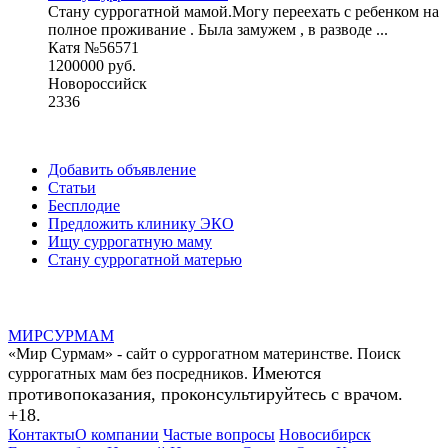
Стану суррогатной мамой.Могу переехать с ребенком на
полное проживание . Была замужем , в разводе ...
Катя №56571
1200000 руб.
Новороссийск
2336
Добавить объявление
Статьи
Бесплодие
Предложить клинику ЭКО
Ищу суррогатную маму
Стану суррогатной матерью
МИР
СУР
МАМ
«Мир Сурмам» - сайт о суррогатном материнстве. Поиск
Имеются
суррогатных мам без посредников.
противопоказания, проконсультируйтесь с врачом.
+18.
Контакты
О компании
Частые вопросы
Новосибирск