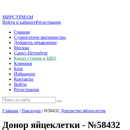
МИР
СУР
МАМ
Войти в кабинет
Регистрация
Главная
Суррогатное материнство
Добавить объявление
Москва
Санкт-Петербург
Канал сурмам и БИО
Клиники
Блог
Избранное
Контакты
Войти
Регистрация
Главная
/
Павлодар
/
N58432
Донорство яйцеклеток
Донор яйцеклетки - №58432