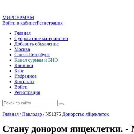
МИР
СУР
МАМ
Войти в кабинет
Регистрация
Главная
Суррогатное материнство
Добавить объявление
Москва
Санкт-Петербург
Канал сурмам и БИО
Клиники
Блог
Избранное
Контакты
Войти
Регистрация
Главная
/
Павлодар
/
N51375
Донорство яйцеклеток
Стану донором яицеклетки. -