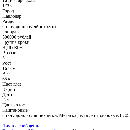
16 Декабря 2022
1733
Город
Павлодар
Раздел
Стану донором яйцеклеток
Гонoрар
500000
рублей
Группа крови
B(III) Rh−
Возраст
31
Рост
167 см
Вес
65 кг
Цвет глаз
Карий
Дети
Есть
Цвет волос
Каштановые
Стану донором яицеклетки. Метиска , есть дети здоровые. 8705
Личное сообщение