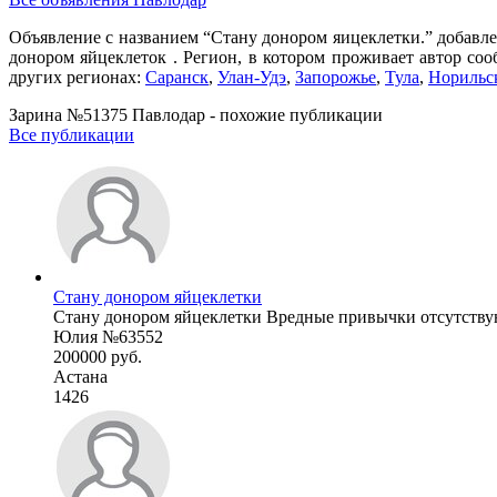
Объявление с названием “Стану донором яицеклетки.” добавле
донором яйцеклеток . Регион, в котором проживает автор со
других регионах:
Саранск
,
Улан-Удэ
,
Запорожье
,
Тула
,
Норильс
Зарина №51375 Павлодар - похожие публикации
Все публикации
Стану донором яйцеклетки
Стану донором яйцеклетки Вредные привычки отсутствую
Юлия №63552
200000 руб.
Астана
1426