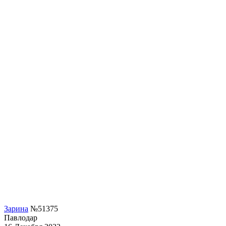
Зарина
№51375
Павлодар