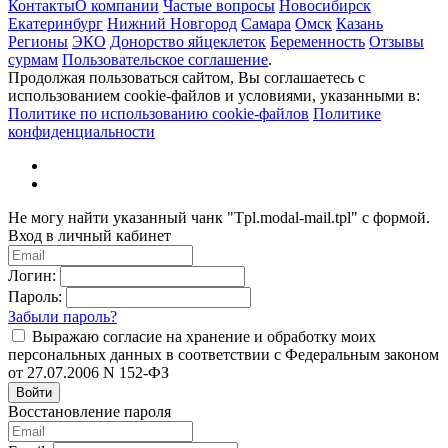
Контакты
О компании
Частые вопросы
Новосибирск
Екатеринбург
Нижний Новгород
Самара
Омск
Казань
Регионы
ЭКО
Донорство яйцеклеток
Беременность
Отзывы
сурмам
Пользовательское соглашение
.
Продолжая пользоваться сайтом, Вы соглашаетесь с
использованием cookie-файлов и условиями, указанными в:
Политике по использованию cookie-файлов
Политике
конфиденциальности
Не могу найти указанный чанк "Tpl.modal-mail.tpl" с формой.
Вход в личный кабинет
Логин:
Пароль:
Забыли пароль?
Выражаю согласие на хранение и обработку моих
персональных данных в соответствии с Федеральным законом
от 27.07.2006 N 152-ФЗ
Войти
Восстановление пароля