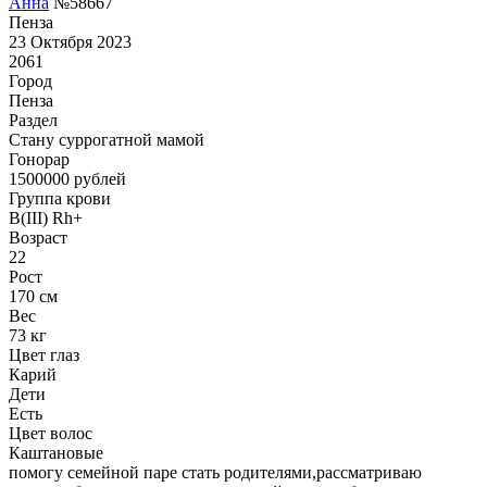
Анна
№58667
Пенза
23 Октября 2023
2061
Город
Пенза
Раздел
Cтану суррогатной мамой
Гонoрар
1500000
рублей
Группа крови
B(III) Rh+
Возраст
22
Рост
170 см
Вес
73 кг
Цвет глаз
Карий
Дети
Есть
Цвет волос
Каштановые
помогу семейной паре стать родителями,рассматриваю