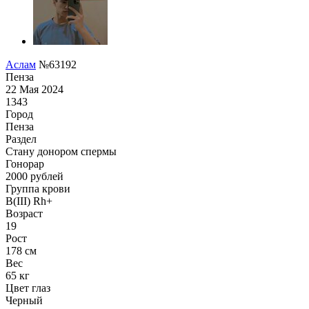
Аслам
№63192
Пенза
22 Мая 2024
1343
Город
Пенза
Раздел
Стану донором спермы
Гонoрар
2000
рублей
Группа крови
B(III) Rh+
Возраст
19
Рост
178 см
Вес
65 кг
Цвет глаз
Черный