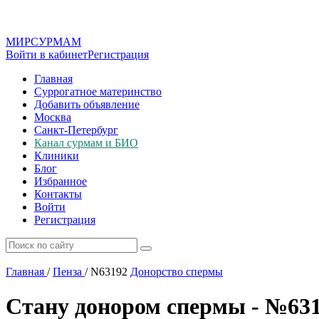
МИР
СУР
МАМ
Войти в кабинет
Регистрация
Главная
Суррогатное материнство
Добавить объявление
Москва
Санкт-Петербург
Канал сурмам и БИО
Клиники
Блог
Избранное
Контакты
Войти
Регистрация
Главная
/
Пенза
/
N63192
Донорство спермы
Стану донором спермы - №63