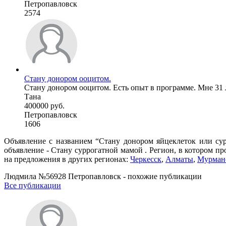
Петропавловск
2574
Стану донором ооцитом.
Стану донором ооцитом. Есть опыт в программе. Мне 31 л
Тана
400000 руб.
Петропавловск
1606
Объявление с названием “Стану донором яйцеклеток или су
объявление - Cтану суррогатной мамой . Регион, в котором п
на предложения в других регионах:
Черкесск
,
Алматы
,
Мурман
Людмила №56928 Петропавловск - похожие публикации
Все публикации