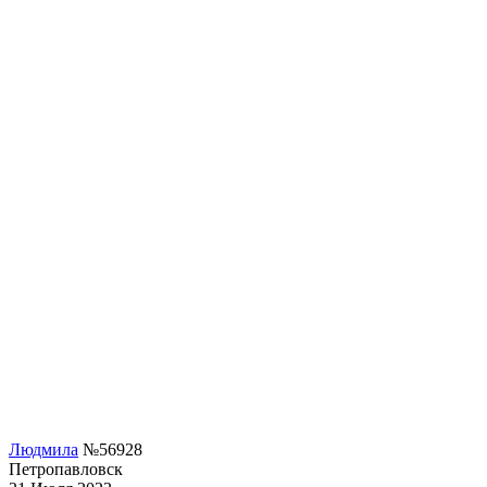
Людмила
№56928
Петропавловск