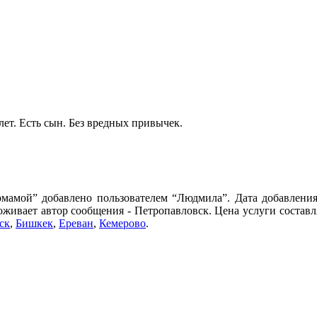
ет. Есть сын. Без вредных привычек.
рмамой” добавлено пользователем “Людмила”. Дата добавления
роживает автор сообщения - Петропавловск. Цена услуги составл
ск
,
Бишкек
,
Ереван
,
Кемерово
.