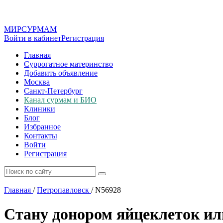
МИР
СУР
МАМ
Войти в кабинет
Регистрация
Главная
Суррогатное материнство
Добавить объявление
Москва
Санкт-Петербург
Канал сурмам и БИО
Клиники
Блог
Избранное
Контакты
Войти
Регистрация
Главная
/
Петропавловск
/
N56928
Стану донором яйцеклеток ил