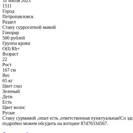
31 Июля 2023
1511
Город
Петропавловск
Раздел
Cтану суррогатной мамой
Гонoрар
500
рублей
Группа крови
O(I) Rh+
Возраст
22
Рост
167 см
Вес
65 кг
Цвет глаз
Зеленый
Дети
Есть
Цвет волос
Русые
Стану сурмамой ,опыт есть ,ответственная пунктуальная!Со зд
подробно можем обсудить на вотцапе 87476334567.