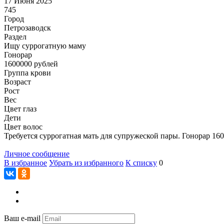
17 Июня 2025
745
Город
Петрозаводск
Раздел
Ищу суррогатную маму
Гонoрар
1600000
рублей
Группа крови
Возраст
Рост
Вес
Цвет глаз
Дети
Цвет волос
Требуется суррогатная мать для супружеской пары. Гонорар 1
Личное сообщение
В избранное
Убрать из избранного
К списку
0
Ваш e-mail