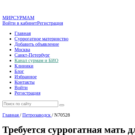
МИР
СУР
МАМ
Войти в кабинет
Регистрация
Главная
Суррогатное материнство
Добавить объявление
Москва
Санкт-Петербург
Канал сурмам и БИО
Клиники
Блог
Избранное
Контакты
Войти
Регистрация
Главная
/
Петрозаводск
/
N70528
Требуется суррогатная мать д