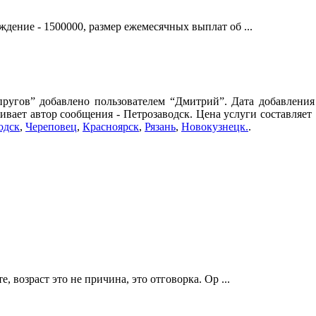
дение - 1500000, размер ежемесячных выплат об ...
упругов” добавлено пользователем “Дмитрий”. Дата добавлени
ивает автор сообщения - Петрозаводск. Цена услуги составляет
одск
,
Череповец
,
Красноярск
,
Рязань
,
Новокузнецк.
.
, возраст это не причина, это отговорка. Ор ...