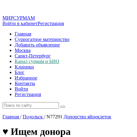
МИР
СУР
МАМ
Войти в кабинет
Регистрация
Главная
Суррогатное материнство
Добавить объявление
Москва
Санкт-Петербург
Канал сурмам и БИО
Клиники
Блог
Избранное
Контакты
Войти
Регистрация
Главная
/
Подольск
/
N77291
Донорство яйцеклеток
♥️ Ищем донора