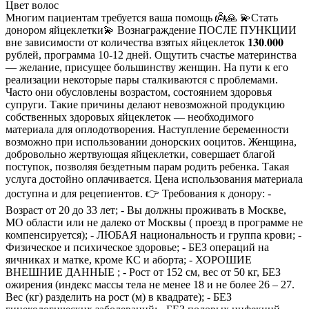
Цвет волос
Многим пациентам требуется ваша помощь 👼🙏 💫Стать
донором яйцеклетки💫 Вознаграждение ПОСЛЕ ПУНКЦИИ
вне зависимости от количества взятых яйцеклеток 𝟏𝟑𝟎.𝟎𝟎𝟎
рублей, программа 10-12 дней. Ощутить счастье материнства
— желание, присущее большинству женщин. На пути к его
реализации некоторые пары сталкиваются с проблемами.
Часто они обусловлены возрастом, состоянием здоровья
супруги. Такие причины делают невозможной продукцию
собственных здоровых яйцеклеток — необходимого
материала для оплодотворения. Наступление беременности
возможно при использовании донорских ооцитов. Женщина,
добровольно жертвующая яйцеклетки, совершает благой
поступок, позволяя бездетным парам родить ребенка. Такая
услуга достойно оплачивается. Цена использования материала
доступна и для рецепиентов. 👉 Требования к донору: -
Возраст от 20 до 33 лет; - Вы должны проживать в Москве,
МО области или не далеко от Москвы ( проезд в программе не
компенсируется); - ЛЮБАЯ национальность и группа крови; -
Физическое и психическое здоровье; - БЕЗ операций на
яичниках и матке, кроме КС и аборта; - ХОРОШИЕ
ВНЕШНИЕ ДАННЫЕ ; - Рост от 152 см, вес от 50 кг, БЕЗ
ожирения (индекс массы тела не менее 18 и не более 26 – 27.
Вес (кг) разделить на рост (м) в квадрате); - БЕЗ