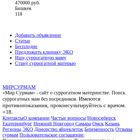
470000 руб.
Бишкек
118
Добавить объявление
Статьи
Бесплодие
Предложить клинику ЭКО
Ищу суррогатную маму
Стану суррогатной матерью
МИР
СУР
МАМ
«Мир Сурмам» - сайт о суррогатном материнстве. Поиск
Имеются
суррогатных мам без посредников.
противопоказания, проконсультируйтесь с врачом.
+18.
Контакты
О компании
Частые вопросы
Новосибирск
Екатеринбург
Нижний Новгород
Самара
Омск
Казань
Регионы
ЭКО
Донорство яйцеклеток
Беременность
Отзывы
сурмам
Пользовательское соглашение
.