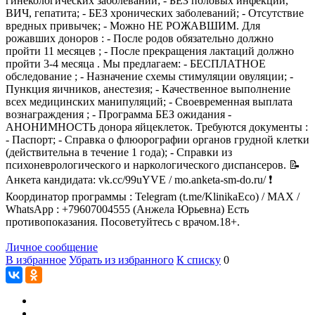
гинекологических заболеваний; - БЕЗ половых инфекций,
ВИЧ, гепатита; - БЕЗ хронических заболеваний; - Отсутствие
вредных привычек; - Можно НЕ РОЖАВШИМ. Для
рожавших доноров : - После родов обязательно должно
пройти 11 месяцев ; - После прекращения лактаций должно
пройти 3-4 месяца . Мы предлагаем: - БЕСПЛАТНОЕ
обследование ; - Назначение схемы стимуляции овуляции; -
Пункция яичников, анестезия; - Качественное выполнение
всех медицинских манипуляций; - Своевременная выплата
вознаграждения ; - Программа БЕЗ ожидания -
АНОНИМНОСТЬ донора яйцеклеток. Требуются документы :
- Паспорт; - Справка о флюорографии органов грудной клетки
(действительна в течение 1 года); - Справки из
психоневрологического и наркологического диспансеров. 📝
Анкета кандидата: vk.cc/99uYVE / mo.anketa-sm-do.ru/ ❗
Координатор программы : Telegram (t.me/KlinikaEco) / MAX /
WhatsApp : +79607004555 (Анжела Юрьевна) Есть
противопоказания. Посоветуйтесь с врачом.18+.
Личное сообщение
В избранное
Убрать из избранного
К списку
0