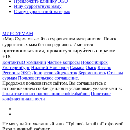
Предложить клинику ЭКО
Ищу суррогатную маму
Стану суррогатной матерью
МИР
СУР
МАМ
«Мир Сурмам» - сайт о суррогатном материнстве. Поиск
Имеются
суррогатных мам без посредников.
противопоказания, проконсультируйтесь с врачом.
+18.
Контакты
О компании
Частые вопросы
Новосибирск
Екатеринбург
Нижний Новгород
Самара
Омск
Казань
Регионы
ЭКО
Донорство яйцеклеток
Беременность
Отзывы
сурмам
Пользовательское соглашение
.
Продолжая пользоваться сайтом, Вы соглашаетесь с
использованием cookie-файлов и условиями, указанными в:
Политике по использованию cookie-файлов
Политике
конфиденциальности
Не могу найти указанный чанк "Tpl.modal-mail.tpl" с формой.
Вход в личный кабинет