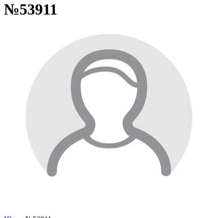
№53911