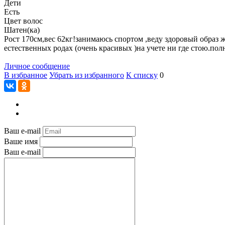
Дети
Есть
Цвет волос
Шатен(ка)
Рост 170см,вес 62кг!занимаюсь спортом ,веду здоровый образ 
естественных родах (очень красивых )на учете ни где стою.пол
Личное сообщение
В избранное
Убрать из избранного
К списку
0
Ваш e-mail
Ваше имя
Ваш e-mail