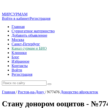
МИР
СУР
МАМ
Войти в кабинет
Регистрация
Главная
Суррогатное материнство
Добавить объявление
Москва
Санкт-Петербург
Канал сурмам и БИО
Клиники
Блог
Избранное
Контакты
Войти
Регистрация
Главная
/
Ростов-на-Дону
/
N77476
Донорство яйцеклеток
Стану донором ооцитов - №77