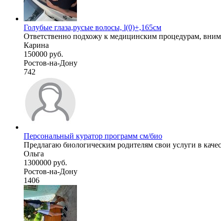
Голубые глаза,русые волосы, l(0)+,165см
Ответственно подхожу к медицинским процедурам, внима
Карина
150000 руб.
Ростов-на-Дону
742
Персональный куратор программ см/био
Предлагаю биологическим родителям свои услуги в качест
Ольга
1300000 руб.
Ростов-на-Дону
1406